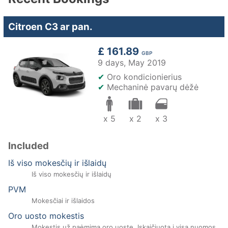
Citroen C3 ar pan.
£ 161.89
GBP
9 days,
May 2019
✔
Oro kondicionierius
✔
Mechaninė pavarų dėžė
x 5
x 2
x 3
Included
Iš viso mokesčių ir išlaidų
Iš viso mokesčių ir išlaidų
PVM
Mokesčiai ir išlaidos
Oro uosto mokestis
Mokestis už paėmimą oro uoste. Įskaičiuota į visą nuomos