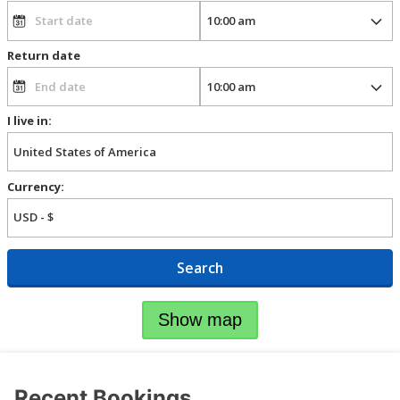
Return date
I live in:
Currency:
Search
Show map
Recent Bookings