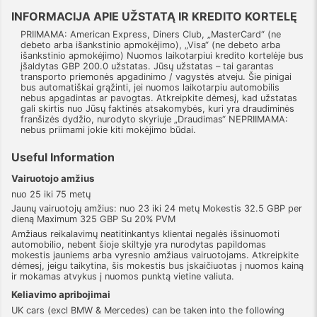
INFORMACIJA APIE UŽSTATĄ IR KREDITO KORTELĘ
PRIIMAMA: American Express, Diners Club, „MasterCard“ (ne
debeto arba išankstinio apmokėjimo), „Visa“ (ne debeto arba
išankstinio apmokėjimo) Nuomos laikotarpiui kredito kortelėje bus
įšaldytas GBP 200.0 užstatas. Jūsų užstatas – tai garantas
transporto priemonės apgadinimo / vagystės atveju. Šie pinigai
bus automatiškai grąžinti, jei nuomos laikotarpiu automobilis
nebus apgadintas ar pavogtas. Atkreipkite dėmesį, kad užstatas
gali skirtis nuo Jūsų faktinės atsakomybės, kuri yra draudiminės
franšizės dydžio, nurodyto skyriuje „Draudimas“ NEPRIIMAMA:
nebus priimami jokie kiti mokėjimo būdai.
Useful Information
Vairuotojo amžius
nuo 25 iki 75 metų
Jaunų vairuotojų amžius: nuo 23 iki 24 metų Mokestis 32.5 GBP per
dieną Maximum 325 GBP Su 20% PVM
Amžiaus reikalavimų neatitinkantys klientai negalės išsinuomoti
automobilio, nebent šioje skiltyje yra nurodytas papildomas
mokestis jauniems arba vyresnio amžiaus vairuotojams. Atkreipkite
dėmesį, jeigu taikytina, šis mokestis bus įskaičiuotas į nuomos kainą
ir mokamas atvykus į nuomos punktą vietine valiuta.
Keliavimo apribojimai
UK cars (excl BMW & Mercedes) can be taken into the following