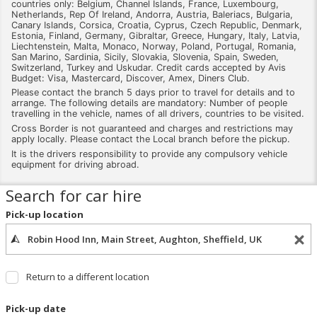
countries only: Belgium, Channel Islands, France, Luxembourg,
Netherlands, Rep Of Ireland, Andorra, Austria, Baleriacs, Bulgaria,
Canary Islands, Corsica, Croatia, Cyprus, Czech Republic, Denmark,
Estonia, Finland, Germany, Gibraltar, Greece, Hungary, Italy, Latvia,
Liechtenstein, Malta, Monaco, Norway, Poland, Portugal, Romania,
San Marino, Sardinia, Sicily, Slovakia, Slovenia, Spain, Sweden,
Switzerland, Turkey and Uskudar. Credit cards accepted by Avis
Budget: Visa, Mastercard, Discover, Amex, Diners Club.
Please contact the branch 5 days prior to travel for details and to
arrange. The following details are mandatory: Number of people
travelling in the vehicle, names of all drivers, countries to be visited.
Cross Border is not guaranteed and charges and restrictions may
apply locally. Please contact the Local branch before the pickup.
It is the drivers responsibility to provide any compulsory vehicle
equipment for driving abroad.
Search for car hire
Pick-up location
Return to a different location
Pick-up date