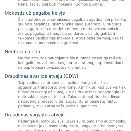
kainą, tačiau gali būti mokama nuomos punkte.
Mokestis už pagalbą kelyje
Šiam automobiliui suteikiama pagalba sugedus. Jei prireiktų
skubios pagalbos, skambinkite savo automobilių nuomos
paslaugų teikėjo nurodytu numeriu darbo valandomis ir jie
atsiųs pagalbą. Už pagalbą po darbo valandų gali būti
taikomas papildomas mokestis. Atkreipkite dėmesį, kad tai
taikoma tik mechaniniam gedimui.
Neribojama rida
Neribojama rida naudojantis šia nuomos paslauga reiškia,
kad galite nuvažiuoti, kokį norite atstumą, neprimokėdami
už papildomai nuvažiuotus kilometrus.
Draudimas avarijos atveju (CDW)
Taip vadinamas draudimas, dalinai dengiantis žalą,
apgadinus transporto priemonę. Atminkite, kad Jūs vis tiek
būsite atsakingi už sumą, kurios draudimas nepadengia (žr.
neįtrauktas skyrius toliau). Žalos automobiliui draudimas
nepadengia nuostolių dėl sugadintų ar pamestų raktų,
padangų, stiklų arba važiuoklės sugadinimo.
Draudimas vagystės atveju
Padengia nuostolius, susijusius su nuomojamo automobilio,
neįskaitant jokių asmeninių daiktų, vagyste arba bandymu
apvogti. Atminkite, kad draudimo franšizė vis tiek taikoma